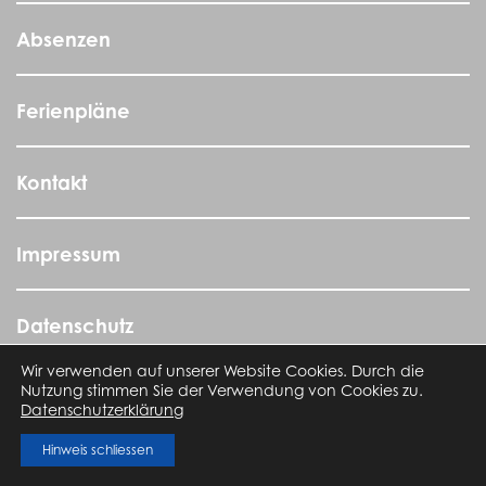
Absenzen
Ferienpläne
Kontakt
Impressum
Datenschutz
Wir verwenden auf unserer Website Cookies. Durch die
Nutzung stimmen Sie der Verwendung von Cookies zu.
Allgemeine Geschäftsbedingungen AGB
Datenschutzerklärung
Hinweis schliessen