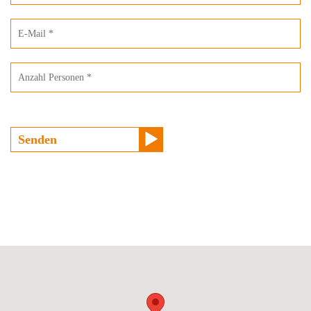
EFZ
und
LogistikerIn
EBA
Senden