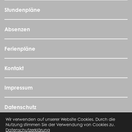
Stundenpläne
Absenzen
Ferienpläne
Kontakt
Impressum
Datenschutz
Wir verwenden auf unserer Website Cookies. Durch die
Nutzung stimmen Sie der Verwendung von Cookies zu.
Allgemeine Geschäftsbedingungen AGB
Datenschutzerklärung